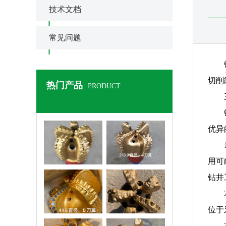
技术文档
常见问题
切削
热门产品
PRODUCT
优异
重庆PDC钻头
重庆PDC钻头
用可
钻井
重庆PDC钻头
重庆PDC钻头
位于