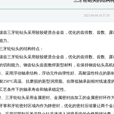
三牙轮钻头的结构
2023-04-04 16:37:19
镶齿三牙轮钻头采用较较硬质合金齿，优化的齿排数、齿数、露
能力。
三牙轮钻头的结构特点：
镶齿三牙轮钻头采用较较硬质合金齿，优化的齿排数、齿数、露
的切削能力。钢齿钻头齿面敷焊新型材料，在保持钢齿钻头高机
1、采用浮动轴承结构，浮动元件由弹性好、高耐温性特点的新
耐250°C高温、抗磨损的新型润滑脂。在降低轴承副相对线速
工艺条件下的轴承寿命和轴承稳定性。
2、三牙轮钻头采用金属密封。金属密封由加工的金属密封环作
牙掌和牙轮密封区域内作为静密封，优化的密封压缩量让两个金
3、采用可限制压差并防止钻井液进入润滑系统的全橡胶储油囊