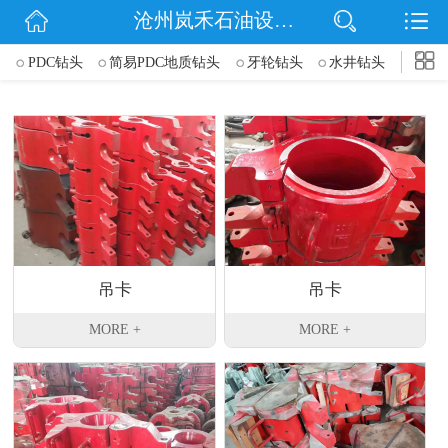
$(function() { $('.wrapper').navbarscroll(); });
沧州岚禾石油设备有限公司
网站首页
PDC钻头
简易PDC地质钻头
牙轮钻头
水井钻头
公司简介
刮刀钻头
磨鞋工具
金刚石复合片
扶正器
吊卡
信息动态
吊钳/液压钳
旋挖牙轮掌片
非开挖扩孔器
产品展示
联系我们
吊卡
吊卡
MORE +
MORE +